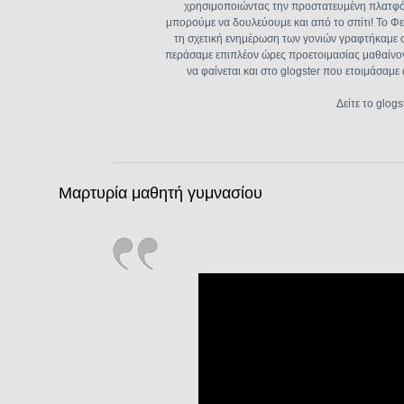
χρησιμοποιώντας την προστατευμένη πλατ
μπορούμε να δουλεύουμε και από το σπίτι! Το Φε
τη σχετική ενημέρωση των γονιών γραφτήκαμε στι
περάσαμε επιπλέον ώρες προετοιμασίας μαθαίνον
να φαίνεται και στο glogster που ετοιμάσαμ
Δείτε το glog
Μαρτυρία μαθητή γυμνασίου