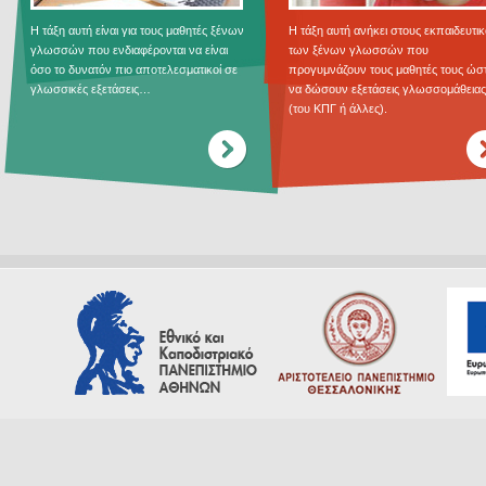
Η τάξη αυτή είναι για τους μαθητές ξένων
Η τάξη αυτή ανήκει στους εκπαιδευτι
γλωσσών που ενδιαφέρονται να είναι
των ξένων γλωσσών που
όσο το δυνατόν πιο αποτελεσματικοί σε
προγυμνάζουν τους μαθητές τους ώσ
γλωσσικές εξετάσεις…
να δώσουν εξετάσεις γλωσσομάθειας
(του ΚΠΓ ή άλλες).