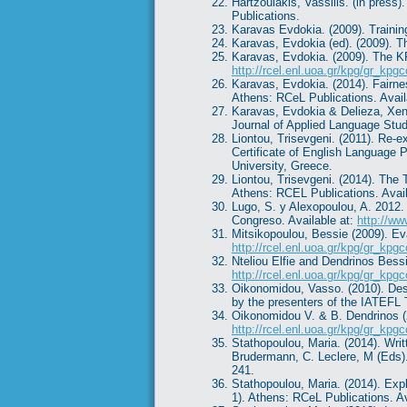
Hartzoulakis, Vassilis. (in pres
Publications.
Karavas Evdokia. (2009). Traini
Karavas, Evdokia (ed). (2009). 
Karavas, Evdokia. (2009). The KP
http://rcel.enl.uoa.gr/kpg/gr_kp
Karavas, Evdokia. (2014). Fairne
Athens: RCeL Publications. Avail
Karavas, Evdokia & Delieza, Xenia
Journal of Applied Language Stud
Liontou, Trisevgeni. (2011). Re-e
Certificate of English Language 
University, Greece.
Liontou, Trisevgeni. (2014). The 
Athens: RCEL Publications. Avail
Lugo, S. y Alexopoulou, A. 2012.
Congreso. Available at:
http://ww
Mitsikopoulou, Bessie (2009). Ev
http://rcel.enl.uoa.gr/kpg/gr_kp
Nteliou Elfie and Dendrinos Bess
http://rcel.enl.uoa.gr/kpg/gr_kp
Oikonomidou, Vasso. (2010). Desi
by the presenters of the IATEFL
Oikonomidou V. & B. Dendrinos (2
http://rcel.enl.uoa.gr/kpg/gr_kp
Stathopoulou, Maria. (2014). Writ
Brudermann, C. Leclere, M (Eds). 
241.
Stathopoulou, Maria. (2014). Exp
1). Athens: RCeL Publications. Av