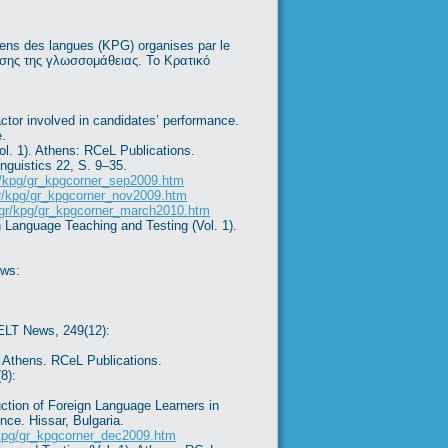
amens des langues (KPG) organises par le
ίησης της γλωσσομάθειας. Το Κρατικό
ctor involved in candidates’ performance.
.
l. 1). Athens: RCeL Publications.
nguistics 22, S. 9–35.
.gr/kpg/gr_kpgcorner_sep2009.htm
.gr/kpg/gr_kpgcorner_nov2009.htm
oa.gr/kpg/gr_kpgcorner_march2010.htm
 Language Teaching and Testing (Vol. 1).
ews:
 ELT News, 249(12):
f Athens. RCeL Publications.
8):
ction of Foreign Language Learners in
ce. Hissar, Bulgaria.
r/kpg/gr_kpgcorner_dec2009.htm