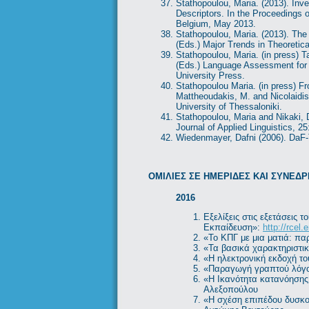
Stathopoulou, Maria. (2013). Inv
Descriptors. In the Proceedings 
Belgium, May 2013.
Stathopoulou, Maria. (2013). The 
(Eds.) Major Trends in Theoretic
Stathopoulou, Maria. (in press) 
(Eds.) Language Assessment for 
University Press.
Stathopoulou Maria. (in press) Fr
Mattheoudakis, M. and Nicolaidis,
University of Thessaloniki.
Stathopoulou, Maria and Nikaki, D
Journal of Applied Linguistics, 25
Wiedenmayer, Dafni (2006). DaF-
ΟΜΙΛΙΕΣ ΣΕ ΗΜΕΡΙΔΕΣ ΚΑΙ ΣΥΝΕΔΡ
2016
Εξελίξεις στις εξετάσεις
Εκπαίδευση»:
http://rcel.
«Το ΚΠΓ με μια ματιά: πα
«Τα βασικά χαρακτηριστι
«Η ηλεκτρονική εκδοχή τ
«Παραγωγή γραπτού λόγου
«Η Ικανότητα κατανόησης
Αλεξοπούλου
«Η σχέση επιπέδου δυσκο