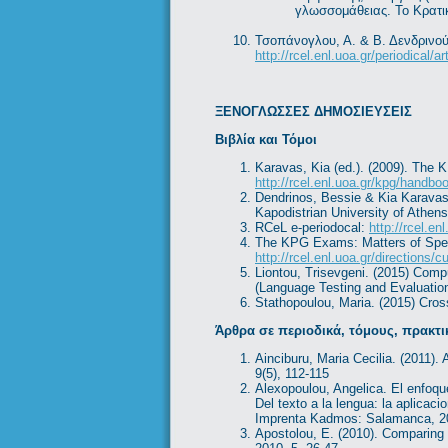
γλωσσομάθειας. Το Κρατι
Τσοπάνογλου, Α. & Β. Δενδρινού
http://rcel.enl.uoa.gr/periodical/
ΞΕΝΟΓΛΩΣΣΕΣ ΔΗΜΟΣΙΕΥΣΕΙΣ
Βιβλία και Τόμοι
Karavas, Kia (ed.). (2009). The 
http://rcel.enl.uoa.gr/kpg/handb
Dendrinos, Bessie & Kia Karavas
Kapodistrian University of Athen
RCeL e-periodocal:
http://rcel.en
The KPG Exams: Matters of Spec
http://rcel.enl.uoa.gr/directions/
Liontou, Trisevgeni. (2015) Com
(Language Testing and Evaluation
Stathopoulou, Maria. (2015) Cros
Άρθρα σε περιοδικά, τόμους, πρακτ
Ainciburu, Maria Cecilia. (2011).
9(5), 112-115
Alexopoulou, Angelica. El enfoqu
Del texto a la lengua: la aplica
Imprenta Kadmos: Salamanca, 20
Apostolou, E. (2010). Comparing