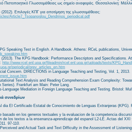
κό Πιστοποιητικό Γλωσσομάθειας ως σημείο αναφοράς. Θεσσαλονίκη: Μάλλια
 (2012). Επιλογές ΚΠΓ για αποτίμηση της γλωσσομάθειας:
articles/Article7_Tsopanoglou_Dendrinos_periodical.pdf
KPG Speaking Test in English. A Handbook. Athens: RCeL publications, Univer
ook_speaking.htm
 (2013). The KPG Handbook: Performance Descriptors and Specifications. At
s:
http://www.rcel.enl.uoa.gr/fileadmin/rcel.enl.uoa.gr/uploads/texts/KPG_Ha
l.uoa.gr/periodical/prev_articles_en.htm
ial Concern. DIRECTIONS in Language Teaching and Testing, Vol. 1, 2013.
current_issue.htm
putational Text Analysis and Reading Comprehension Exam Complexity: Toward
 Series). Frankfurt am Main: Peter Lang.
s-Language Mediation in Foreign Language Teaching and Testing. Bristol: Mult
ικά συνεδρίων
 Al dia El Certificado Estatal de Conocimiento de Lenguas Extranjeras (KPG). R
e basado en los generos textuales y la evaluacion de la competencia discursi
cion de los textos a la ensenanza-aprendizaje del espanol L2-LE. Actas del X
11. 97-110.
 Perceived and Actual Task and Text Difficulty in the Assessment of Listen