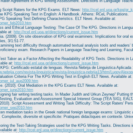
s). Rater Agreement in KPG Writing Assessment. Directions in Language Teachi
ng Script Raters for the KPG Exams. ELT News:
http://rcel.enl.uoa.gr/kpg/gr
The KPG Speaking Test in English: A Handbook. Athens: RCeL Publications.
G Speaking Test Defining Characteristics. ELT News. Available at:
gcorner_feb2010.htm
ss and Ethical Language Testing: The Case Of The KPG. Directions in Langua
able at:
http://rcel.enl.uoa.gr/directions/current_issue.htm
. (2009). On site observation of KPG oral examiners: Implications for oral e
ies, 3/1:51-77.
xamining text difficulty through automated textual analysis tools and readers’ 
Proficiency exam. Research Papers in Language Teaching and Learning, Facul
Test Taker as a Factor Affecting the Readability of KPG Texts. Directions in 
able at:
http://rcel.enl.uoa.gr/directions/current_issue.htm
 KPG: Certificado estatal de lenguas. Revista Nebrija de Linguistica Aplicada
w.nebrija.com/revista-linguistica/revista-linguistica-nebrija13/htm/LugoyAlexo
aluation Criteria For The KPG Writing Test in English ELT News. Available at:
gcorner_jul_aug2009.htm
ie. (2010). Oral Mediation in the KPG Exams ELT News. Available at:
gcorner_june2010.htm
gning fair writing testing tasks. In Mader Judith and Urkun Zeynep” Putting 
 Testing, Evaluation and Assessment Special Interest Group (TEA SIG), EALT
010). Script Assessment and Writing Task Difficulty: The Script Raters' Pers
gcorner_sep2010.htm
ten mediation tasks in the Greek national foreign language exams: Linguistic an
Complexite, diversite et specificite: Pratiques didactiques en contexte. Unive
loring the Test-Taking Strategies used for the KPG Writing Tasks. Directions 
ailable at:
http://rcel.enl.uoa.gr/directions/current_issue.htm