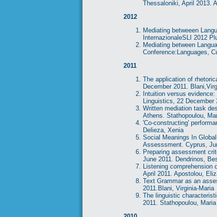
Thessaloniki, April 2013. 
2012
Mediating betweeen Langua
InternazionaleSLI 2012 Plu
Mediating between Languag
Conference:Languages, Cul
2011
The application of rhetori
December 2011. Blani,Virg
Intuition versus evidence:
Linguistics, 22 December 
Written mediation task de
Athens. Stathopoulou, Mar
'Co-constructing' perform
Delieza, Xenia
Social Meanings In Globa
Assesssment. Cyprus, Jun
Preparing assessment crit
June 2011. Dendrinos, Bes
Listening comprehension di
April 2011. Apostolou, Eli
Text Grammar as an assessm
2011.Blani, Virginia-Maria
The linguistic characteris
2011. Stathopoulou, Maria
2010