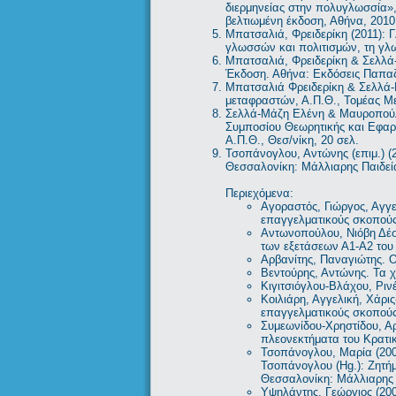
διερμηνείας στην πολυγλωσσία»,
βελτιωμένη έκδοση, Αθήνα, 2010
Μπατσαλιά, Φρειδερίκη (2011): 
γλωσσών και πολιτισμών, τη γλ
Μπατσαλιά, Φρειδερίκη & Σελλά-
Έκδοση. Αθήνα: Εκδόσεις Παπα
Μπατσαλιά Φρειδερίκη & Σελλά-
μεταφραστών, Α.Π.Θ., Τομέας Με
Σελλά-Μάζη Ελένη & Μαυροπούλο
Συμποσίου Θεωρητικής και Εφαρ
Α.Π.Θ., Θεσ/νίκη, 20 σελ.
Τσοπάνογλου, Αντώνης (επιμ.) (
Θεσσαλονίκη: Μάλλιαρης Παιδεί
Περιεχόμενα:
Αγοραστός, Γιώργος, Αγγ
επαγγελματικούς σκοπούς:
Αντωνοπούλου, Νιόβη Δέ
των εξετάσεων Α1-Α2 του
Αρβανίτης, Παναγιώτης. Ο
Βεντούρης, Αντώνης. Τα χ
Κιγιτσιόγλου-Βλάχου, Ριν
Κοιλιάρη, Αγγελική, Χάρ
επαγγελματικούς σκοπούς
Συμεωνίδου-Χρηστίδου, Αρ
πλεονεκτήματα του Κρατικ
Τσοπάνογλου, Μαρία (200
Τσοπάνογλου (Hg.): Ζητή
Θεσσαλονίκη: Μάλλιαρης Π
Υψηλάντης, Γεώργιος (200