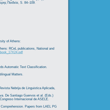
ρης Παιδεία, S. 84–109.
sity of Athens:
hens: RCeL publications, National and
ndbook_17X24.pdf
s Automatic Text Classification.
ilingual Matters.
evista Nebrija de Linguistica Aplicada,
va. De Santiago Guervos et al. (Eds.)
XI Congreso Internacional de ASELE.
ing Comprehension. Papers from LAEL PG