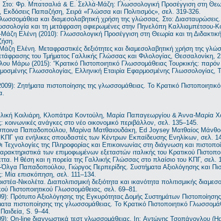
 Στο: Φρ. Μπατσαλιά & Ε. Σελλά-Μάζη: Γλωσσολογική Προσέγγιση στη Θεωρ
, Εκδόσεις Παπαζήση, Σειρά «Γλώσσα και Πολιτισμός», σελ. 319-326.
Γλωσσομάθεια και διαμεσολαβητική χρήση της γλώσσας. Στο: Διασταυρώσεις.
ωσσολογία και τη μετάφραση αφιερωμένες στην Πηνελόπη Καλλιαμπέτσου-Κο
Μάζη Ελένη (2010): Γλωσσολογική Προσέγγιση στη Θεωρία και τη Διδακτικ
ζήση.
Μάζη Ελένη. Μεταφραστικές δεξιότητες και διαμεσολαβητική χρήση της γλ
τάφρασης του Τμήματος Γαλλικής Γλώσσας και Φιλολογίας, Θεσσαλονίκη, 23
υ Μάρω (2015): “Κρατικό Πιστοποιητικό Γλωσσομάθειας Τουρκικής: παρόν κ
μοσμένης Γλωσσολογίας, Ελληνική Εταιρία Εφαρμοσμένης Γλωσσολογίας, Τ
2009): Ζητήματα πιστοποίησης της γλωσσομάθειας. Το Κρατικό Πιστοποιητι
α.
ελική Κοιλιάρη, Κλοπάτρα Κοντούλη, Μαρία Παπαγεωργίου & Άννα-Μαρία Χ
 κοινωνικές ανάγκες στο νέο οικονομικό περιβάλλον, σελ. 135–145.
σποινα Παπαδοπούλου, Μαρίνα Ματθαιουδάκη, Ed Joysey Ματθαίος Μάνθος
 ΚΠΓ για ενήλικες σπουδαστές των Κέντρων Εκπαίδευσης Ενηλίκων, σελ. 1
ι Τεχνολογίες της Πληροφορίας και Επικοινωνίας στη διάγνωση και πιστοπο
αρακτηριστικά των επιμοφωμένων εξεταστών ιταλικής του Κρατικού Πιστοπο
έττα. Η θέση και η πορεία της Γαλλικής Γλώσσας στο πλαίσιο του ΚΠΓ, σελ. 
ις-Όλγα Παπαδοπούλου, Γιώργος Περπερίδης. Συστήματα Αξιολόγησης και Πι
: Μία επισκόπηση, σελ. 111–134.
ιστέα-Νικολέτα. Διαπολιτισμική δεξιότητα και ικανότητα πολιτισμικής διαμε
ού Πιστοποιητικού Γλωσσομάθειας, σελ. 69–81.
9): Πρότυπο Αξιολόγησης της Εγκυρότητας Δομής Συστημάτων Πιστοποίησης
ματα πιστοποίησης της γλωσσομάθειας. Το Κρατικό Πιστοποιητικό Γλωσσομά
αιδεία, S. 9–44.
9): On-line διαγνωστικά τεστ γλωσσομάθειας. In: Αντώνης Τσοπάνογλου (Hg