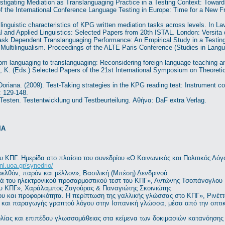
estigating Mediation as Translanguaging Practice in a Testing Context: Towar
of the International Conference Language Testing in Europe: Time for a New 
linguistic characteristics of KPG written mediation tasks across levels. In La
al and Applied Linguistics: Selected Papers from 20th ISTAL. London: Versita
Task Dependent Translanguaging Performance: An Empirical Study in a Testing 
Multilingualism. Proceedings of the ALTE Paris Conference (Studies in Lang
om languaging to translanguaging: Reconsidering foreign language teaching and
 K. (Eds.) Selected Papers of the 21st International Symposium on Theoretica
oriana. (2009). Test-Taking strategies in the KPG reading test: Instrument con
: 129-148.
Testen. Testentwicklung und Testbeurteilung. Αθήνα: DaF extra Verlag.
ΙΑ
 του ΚΠΓ. Ημερίδα στο πλαίσιο του συνεδρίου «Ο Κοινωνικός και Πολιτικός Λ
enl.uoa.gr/synedrio/
ρελθόν, παρόν και μέλλον», Βασιλική (Μπέση) Δενδρινού
κά του ηλεκτρονικού προσαρμοστικού τεστ του ΚΠΓ», Αντώνης Τσοπάνογλου
ου ΚΠΓ», Χαράλαμπος Ζαγούρας & Παναγιώτης Σκοινιώτης
 και προφορικότητα. Η περίπτωση της γαλλικής γλώσσας στο ΚΠΓ», Ρινέττα
 και παραγωγής γραπτού λόγου στην Ισπανική γλώσσα, μέσα από την οπτική 
λίας και επιπέδου γλωσσομάθειας στα κείμενα των δοκιμασιών κατανόησης 