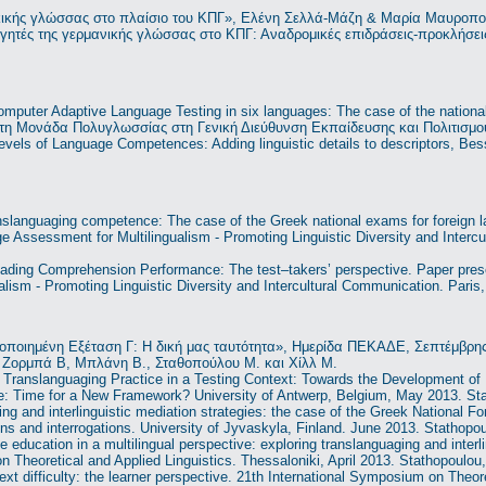
κικής γλώσσας στο πλαίσιο του ΚΠΓ», Ελένη Σελλά-Μάζη & Μαρία Μαυροπ
ογητές της γερμανικής γλώσσας στο ΚΠΓ: Αναδρομικές επιδράσεις-προκλήσε
 Computer Adaptive Language Testing in six languages: The case of the nation
τη Μονάδα Πολυγλωσσίας στη Γενική Διεύθυνση Εκπαίδευσης και Πολιτισμ
ls of Language Competences: Adding linguistic details to descriptors, Bes
anslanguaging competence: The case of the Greek national exams for foreign l
Assessment for Multilingualism - Promoting Linguistic Diversity and Intercul
Reading Comprehension Performance: The test–takers’ perspective. Paper pre
lism - Promoting Linguistic Diversity and Intercultural Communication. Paris,
οποιημένη Εξέταση Γ: Η δική μας ταυτότητα», Ημερίδα ΠΕΚΑΔΕ, Σεπτέμβρης
, Ζορμπά Β, Μπλάνη Β., Σταθοπούλου Μ. και Χίλλ Μ.
s Translanguaging Practice in a Testing Context: Towards the Development of 
e: Time for a New Framework? University of Antwerp, Belgium, May 2013. Sta
ging and interlinguistic mediation strategies: the case of the Greek Nationa
ons and interrogations. University of Jyvaskyla, Finland. June 2013. Stathopo
e education in a multilingual perspective: exploring translanguaging and interl
 Theoretical and Applied Linguistics. Thessaloniki, April 2013. Stathopoulou
xt difficulty: the learner perspective. 21th International Symposium on Theore