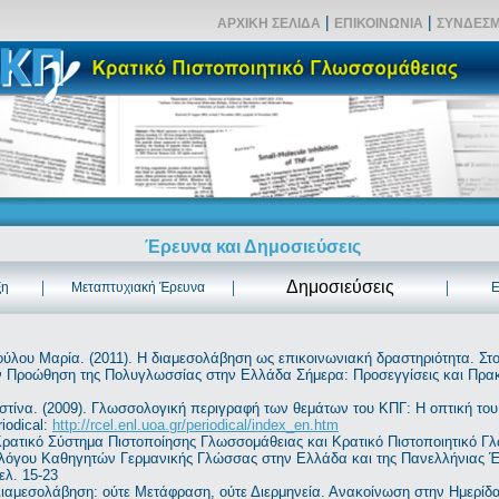
|
|
ΑΡΧΙΚΗ ΣΕΛΙΔΑ
ΕΠΙΚΟΙΝΩΝΙΑ
ΣΥΝΔΕΣΜ
Έρευνα και Δημοσιεύσεις
|
|
Δημοσιεύσεις
|
ξη
Μεταπτυχιακή Έρευνα
Ε
ούλου Μαρία. (2011). Η διαμεσολάβηση ως επικοινωνιακή δραστηριότητα. Στο
 Προώθηση της Πολυγλωσσίας στην Ελλάδα Σήμερα: Προσεγγίσεις και Πρακ
τίνα. (2009). Γλωσσολογική περιγραφή των θεμάτων του ΚΠΓ: Η οπτική του κ
iodical:
http://rcel.enl.uoa.gr/periodical/index_en.htm
Κρατικό Σύστημα Πιστοποίησης Γλωσσομάθειας και Κρατικό Πιστοποιητικό Γ
λλόγου Καθηγητών Γερμανικής Γλώσσας στην Ελλάδα και της Πανελλήνιας
ελ. 15-23
Διαμεσολάβηση: ούτε Μετάφραση, ούτε Διερμηνεία. Ανακοίνωση στην Ημερίδ