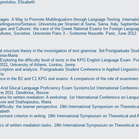
Apostolou, Elisabeth
ges: Α Way to Promote Multilingualism through Language Testing. Internati
rilinguismo/Sintassi. Universita per Stranieri di Siena. Siena, Italy. Septemb
es and Cultures: the case of the Greek National Exams for Foreign Language 
tures, Societies. Universite Paris 3 – Sorbonne Nouvelle. Paris, June 2012.
cal structure theory in the investigation of text grammar. 3rd Postgraduate Stu
inia-Maria
 Exploring the difficulty level of texts in the KPG English Language Exam. P
2011, University of Athens. Liontou, Jenny
scription and analysis. Postgraduate Student Conference in Applied Linguistic
ia
ance in the B2 and C1 KPG oral exams: A comparison of the role of examiners 
l And Glocal Language Proficiency Exam Systems1st International Conferenc
e 2011. Dendrinos, Bessie
eria for written mediation: A workshop. 1st International Conference on Lan
sie and Stathopoulou, Maria
fficulty: the learner perspective. 19th International Symposium on Theoretical
zabeth
ent criterion in writing. 19th International Symposium on Theoretical and Ap
tics of written mediation tasks. 19th International Symposium on Theoretical an