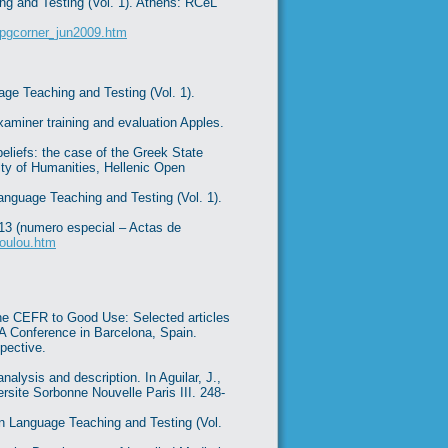
ng and Testing (Vol. 1). Athens: RCeL
_kpgcorner_jun2009.htm
ge Teaching and Testing (Vol. 1).
xaminer training and evaluation Apples.
beliefs: the case of the Greek State
ty of Humanities, Hellenic Open
Language Teaching and Testing (Vol. 1).
 13 (numero especial – Actas de
poulou.htm
the CEFR to Good Use: Selected articles
A Conference in Barcelona, Spain.
pective.
alysis and description. In Aguilar, J.,
rsite Sorbonne Nouvelle Paris III. 248-
in Language Teaching and Testing (Vol.