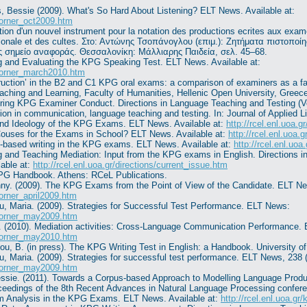
, Bessie (2009). What's So Hard About Listening? ELT News. Available at:
gcorner_oct2009.htm
ation d'un nouvel instrument pour la notation des productions ecrites aux ex
nationale et des cultes. Στο: Αντώνης Τσοπάνογλου (επιμ.): Ζητήματα πιστοπο
 σημείο αναφοράς. Θεσσαλονίκη: Μάλλιαρης Παιδεία, σελ. 45–68.
ng and Evaluating the KPG Speaking Test. ELT News. Available at:
gcorner_march2010.htm
truction’ in the B2 and C1 KPG oral exams: a comparison of examiners as a fa
ching and Learning, Faculty of Humanities, Hellenic Open University, Greece
toring KPG Examiner Conduct. Directions in Language Teaching and Testing (Vo
on in communication, language teaching and testing. In: Journal of Applied Li
 and Ideology of the KPG Exams. ELT News. Available at:
http://rcel.enl.uoa
Couses for the Exams in School? ELT News. Available at:
http://rcel.enl.uoa
e-based writing in the KPG exams. ELT News. Available at:
http://rcel.enl.u
g and Teaching Mediation: Input from the KPG exams in English. Directions in
able at:
http://rcel.enl.uoa.gr/directions/current_issue.htm
KPG Handbook. Athens: RCeL Publications.
nny. (2009). The KPG Exams from the Point of View of the Candidate. ELT N
corner_april2009.htm
u, Maria. (2009). Strategies for Successful Test Performance. ELT News:
gcorner_may2009.htm
. (2010). Mediation activities: Cross-Language Communication Performance.
gcorner_may2010.htm
ou, B. (in press). The KPG Writing Test in English: a Handbook. University o
, Maria. (2009). Strategies for successful test performance. ELT News, 238 (
gcorner_may2009.htm
essie. (2011). Towards a Corpus-based Approach to Modelling Language Produ
eedings of the 8th Recent Advances in Natural Language Processing conferen
tem Analysis in the KPG Exams. ELT News. Available at:
http://rcel.enl.uoa.g