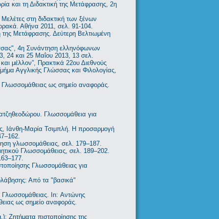
ία και τη Διδακτική της Μετάφρασης, 2η
 Μελέτες στη διδακτική των ξένων
ρακά. Αθήνα 2011, σελ. 91-104.
ή της Μετάφρασης. Δεύτερη Βελτιωμένη
ώσσας", 4η Συνάντηση ελληνόφωνων
, 24 και 25 Μαΐου 2013, 13 σελ.
αι μέλλον”, Πρακτικά 22ου Διεθνούς
μήμα Αγγλικής Γλώσσας και Φιλολογίας,
κό Γλωσσομάθειας ως σημείο αναφοράς.
ατζηθεοδώρου. Γλωσσομάθεια για
, Ιάνθη-Μαρία Τσιμπλή. Η προσαρμογή
47–162.
ίηση γλωσσομάθειας, σελ. 179–187.
ιητικού Γλωσσομάθειας, σελ. 189–202.
163–177.
στοποίησης Γλωσσομάθειας για
σολάβησης: Από τα "βασικά"
 Γλωσσομάθειας. In: Αντώνης
θειας ως σημείο αναφοράς.
.): Ζητήματα πιστοποίησης της