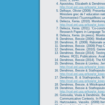
2010, 5, 26-47.
Apostolou, Elizabeth & Dendrinos
http://rcel.enl.uoa.gr/kpg/gr_kp
Delhaye, Olivier (2009): Present
Ministere grec de l' education 
Πιστοποιητικό Γλωσσομάθειας ως
Delieza, Xenia. (2010). Monitori
http://rcel.enl.uoa.gr/kpg/gr_kp
Delieza, Xenia. (2011). ‘Co-cons
Research Papers in Language Tea
Delieza, Xenia. (in press). Moni
Dendrinos, Bessie (2006): Mediati
Dendrinos, B. (2009). Rationale
Dendrinos, Bessie. (2009) Prep 
Dendrinos, Bessie. (2010). Genr
Dendrinos. Bessie (2014). Testin
Athens: RCEL Publications. Avail
Dendrinos, Bessie (2014). The 
Dendrinos, Bessie & Liontou, Je
http://rcel.enl.uoa.gr/kpg/gr_kpg
Dendrinos, Bessie & Stathopoulo
http://rcel.enl.uoa.gr/kpg/gr_kp
Dendrinos, B. & Stathopoulou, M
http://rcel.enl.uoa.gr/kpg/gr_kp
Dendrinos, Bessie, & Mitsikopoul
Dendrinos, Bessie & Stathopoulou
http://rcel.enl.uoa.gr/kpg/gr_kp
Gotsoulia, Voula & Dendrinos, B
Communicative Contexts. In Proc
Hartzoulakis, Vassilis. (2009) I