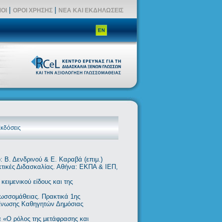
|
|
ΟΙ
ΟΡΟΙ ΧΡΗΣΗΣ
ΝΕΑ ΚΑΙ ΕΚΔΗΛΩΣΕΙΣ
κδόσεις
: Β. Δενδρινού & Ε. Καραβά (επιμ.)
τικές Διδασκαλίας. Αθήνα: ΕΚΠΑ & ΙΕΠ,
ειμενικού είδους και της
λωσσομάθειας. Πρακτικά 1ης
 Ένωσης Καθηγητών Δημόσιας
α «Ο ρόλος της μετάφρασης και