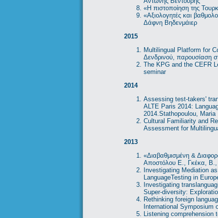
Αντώνης Βεντούρης
«Η πιστοποίηση της Τουρ
«Αξιολογητές και βαθμολ
Δάφνη Βηδενμάιερ
2015
Multilingual Platform for
Δενδρινού, παρουσίαση σ
The KPG and the CEFR Leve
seminar
2014
Assessing test-takers' tr
ALTE Paris 2014: Language 
2014.Stathopoulou, Maria
Cultural Familiarity and 
Assessment for Multilingua
2013
«Διαβαθμισμένη & Διαφορ
Αποστόλου Ε., Γκέκα, Β.
Investigating Mediation a
LanguageTesting in Europ
Investigating translangua
Super-diversity: Explorati
Rethinking foreign languag
International Symposium on
Listening comprehension te